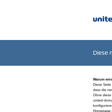
Diese n
Warum wird
Diese Seite 
dass die ne
Ohne diese 
united-doma
konfigurier
Homepage-B