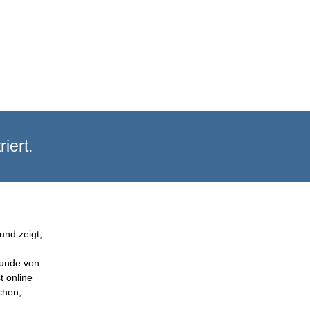
iert.
und zeigt,
Kunde von
t online
chen,